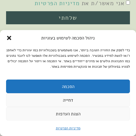
אני מאשר/ת את
מדיניות הפרטיות
שלחתי
ניהול הסכמה לשימוש בעוגיות
כדי לספק את החוויה הטובה ביותר, אנו משתמשים בטכנולוגיות כמו עוגיות כדי לאחסן
ו/או לגשת למידע במכשיר. הסכמה לשימוש בטכנולוגיות אלו תאפשר לנו לעבד נתונים
כמו התנהגות גולשים או מזהים ייחודיים באתר. אי הסכמה או ויתור על הסכמה יכולים
לפגוע בפעולתן של תכונות או פונקציות מסוימות באתר.
2026 © כל הזכויות שמורות למיכל שמיר
פיתוח האתר:
קנטאור
הצהרת נגישות
הסכמה
דחייה
הצגת העדפות
מדיניות הפרטיות