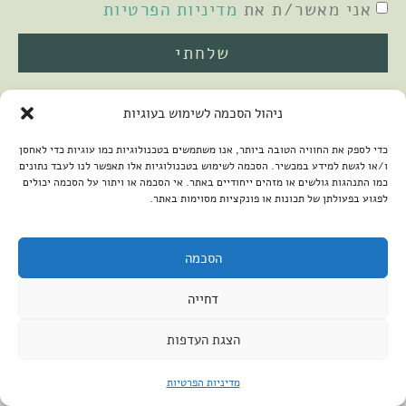
אני מאשר/ת את
מדיניות הפרטיות
שלחתי
ניהול הסכמה לשימוש בעוגיות
כדי לספק את החוויה הטובה ביותר, אנו משתמשים בטכנולוגיות כמו עוגיות כדי לאחסן
ו/או לגשת למידע במכשיר. הסכמה לשימוש בטכנולוגיות אלו תאפשר לנו לעבד נתונים
כמו התנהגות גולשים או מזהים ייחודיים באתר. אי הסכמה או ויתור על הסכמה יכולים
לפגוע בפעולתן של תכונות או פונקציות מסוימות באתר.
2026 © כל הזכויות שמורות למיכל שמיר
פיתוח האתר:
קנטאור
הצהרת נגישות
הסכמה
דחייה
הצגת העדפות
מדיניות הפרטיות