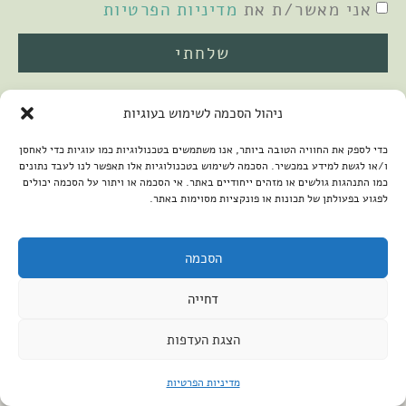
אני מאשר/ת את
מדיניות הפרטיות
שלחתי
ניהול הסכמה לשימוש בעוגיות
כדי לספק את החוויה הטובה ביותר, אנו משתמשים בטכנולוגיות כמו עוגיות כדי לאחסן
ו/או לגשת למידע במכשיר. הסכמה לשימוש בטכנולוגיות אלו תאפשר לנו לעבד נתונים
כמו התנהגות גולשים או מזהים ייחודיים באתר. אי הסכמה או ויתור על הסכמה יכולים
לפגוע בפעולתן של תכונות או פונקציות מסוימות באתר.
2026 © כל הזכויות שמורות למיכל שמיר
פיתוח האתר:
קנטאור
הצהרת נגישות
הסכמה
דחייה
הצגת העדפות
מדיניות הפרטיות