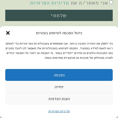
אני מאשר/ת את
מדיניות הפרטיות
שלחתי
ניהול הסכמה לשימוש בעוגיות
כדי לספק את החוויה הטובה ביותר, אנו משתמשים בטכנולוגיות כמו עוגיות כדי לאחסן
ו/או לגשת למידע במכשיר. הסכמה לשימוש בטכנולוגיות אלו תאפשר לנו לעבד נתונים
כמו התנהגות גולשים או מזהים ייחודיים באתר. אי הסכמה או ויתור על הסכמה יכולים
לפגוע בפעולתן של תכונות או פונקציות מסוימות באתר.
2026 © כל הזכויות שמורות למיכל שמיר
פיתוח האתר:
קנטאור
הצהרת נגישות
הסכמה
דחייה
הצגת העדפות
מדיניות הפרטיות