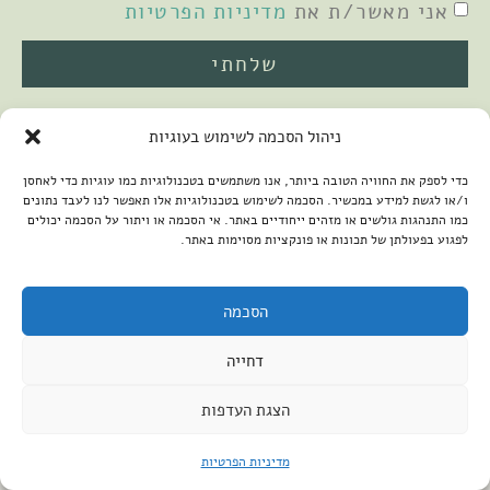
אני מאשר/ת את
מדיניות הפרטיות
שלחתי
ניהול הסכמה לשימוש בעוגיות
כדי לספק את החוויה הטובה ביותר, אנו משתמשים בטכנולוגיות כמו עוגיות כדי לאחסן
ו/או לגשת למידע במכשיר. הסכמה לשימוש בטכנולוגיות אלו תאפשר לנו לעבד נתונים
כמו התנהגות גולשים או מזהים ייחודיים באתר. אי הסכמה או ויתור על הסכמה יכולים
לפגוע בפעולתן של תכונות או פונקציות מסוימות באתר.
2026 © כל הזכויות שמורות למיכל שמיר
פיתוח האתר:
קנטאור
הצהרת נגישות
הסכמה
דחייה
הצגת העדפות
מדיניות הפרטיות