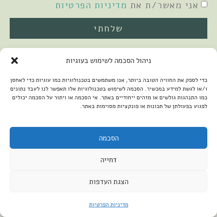
אני מאשר/ת את
מדיניות הפרטיות
שלחתי
ניהול הסכמה לשימוש בעוגיות
כדי לספק את החוויה הטובה ביותר, אנו משתמשים בטכנולוגיות כמו עוגיות כדי לאחסן
ו/או לגשת למידע במכשיר. הסכמה לשימוש בטכנולוגיות אלו תאפשר לנו לעבד נתונים
כמו התנהגות גולשים או מזהים ייחודיים באתר. אי הסכמה או ויתור על הסכמה יכולים
לפגוע בפעולתן של תכונות או פונקציות מסוימות באתר.
2026 © כל הזכויות שמורות למיכל שמיר
פיתוח האתר:
קנטאור
הצהרת נגישות
הסכמה
דחייה
הצגת העדפות
מדיניות הפרטיות