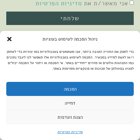
אני מאשר/ת את
מדיניות הפרטיות
שלחתי
ניהול הסכמה לשימוש בעוגיות
כדי לספק את החוויה הטובה ביותר, אנו משתמשים בטכנולוגיות כמו עוגיות כדי לאחסן
ו/או לגשת למידע במכשיר. הסכמה לשימוש בטכנולוגיות אלו תאפשר לנו לעבד נתונים
כמו התנהגות גולשים או מזהים ייחודיים באתר. אי הסכמה או ויתור על הסכמה יכולים
לפגוע בפעולתן של תכונות או פונקציות מסוימות באתר.
2026 © כל הזכויות שמורות למיכל שמיר
פיתוח האתר:
קנטאור
הצהרת נגישות
הסכמה
דחייה
הצגת העדפות
מדיניות הפרטיות