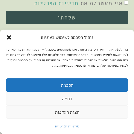
אני מאשר/ת את
מדיניות הפרטיות
שלחתי
ניהול הסכמה לשימוש בעוגיות
כדי לספק את החוויה הטובה ביותר, אנו משתמשים בטכנולוגיות כמו עוגיות כדי לאחסן
ו/או לגשת למידע במכשיר. הסכמה לשימוש בטכנולוגיות אלו תאפשר לנו לעבד נתונים
כמו התנהגות גולשים או מזהים ייחודיים באתר. אי הסכמה או ויתור על הסכמה יכולים
לפגוע בפעולתן של תכונות או פונקציות מסוימות באתר.
2026 © כל הזכויות שמורות למיכל שמיר
פיתוח האתר:
קנטאור
הצהרת נגישות
הסכמה
דחייה
הצגת העדפות
מדיניות הפרטיות