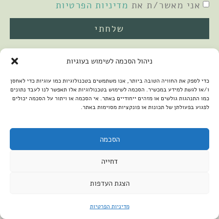
אני מאשר/ת את
מדיניות הפרטיות
שלחתי
ניהול הסכמה לשימוש בעוגיות
כדי לספק את החוויה הטובה ביותר, אנו משתמשים בטכנולוגיות כמו עוגיות כדי לאחסן
ו/או לגשת למידע במכשיר. הסכמה לשימוש בטכנולוגיות אלו תאפשר לנו לעבד נתונים
כמו התנהגות גולשים או מזהים ייחודיים באתר. אי הסכמה או ויתור על הסכמה יכולים
לפגוע בפעולתן של תכונות או פונקציות מסוימות באתר.
2026 © כל הזכויות שמורות למיכל שמיר
פיתוח האתר:
קנטאור
הצהרת נגישות
הסכמה
דחייה
הצגת העדפות
מדיניות הפרטיות