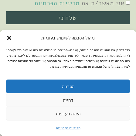
אני מאשר/ת את
מדיניות הפרטיות
שלחתי
ניהול הסכמה לשימוש בעוגיות
כדי לספק את החוויה הטובה ביותר, אנו משתמשים בטכנולוגיות כמו עוגיות כדי לאחסן
ו/או לגשת למידע במכשיר. הסכמה לשימוש בטכנולוגיות אלו תאפשר לנו לעבד נתונים
כמו התנהגות גולשים או מזהים ייחודיים באתר. אי הסכמה או ויתור על הסכמה יכולים
לפגוע בפעולתן של תכונות או פונקציות מסוימות באתר.
2026 © כל הזכויות שמורות למיכל שמיר
פיתוח האתר:
קנטאור
הצהרת נגישות
הסכמה
דחייה
הצגת העדפות
מדיניות הפרטיות