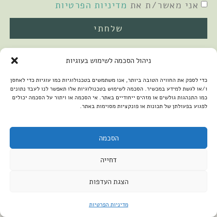
אני מאשר/ת את
מדיניות הפרטיות
שלחתי
ניהול הסכמה לשימוש בעוגיות
כדי לספק את החוויה הטובה ביותר, אנו משתמשים בטכנולוגיות כמו עוגיות כדי לאחסן
ו/או לגשת למידע במכשיר. הסכמה לשימוש בטכנולוגיות אלו תאפשר לנו לעבד נתונים
כמו התנהגות גולשים או מזהים ייחודיים באתר. אי הסכמה או ויתור על הסכמה יכולים
לפגוע בפעולתן של תכונות או פונקציות מסוימות באתר.
2026 © כל הזכויות שמורות למיכל שמיר
פיתוח האתר:
קנטאור
הצהרת נגישות
הסכמה
דחייה
הצגת העדפות
מדיניות הפרטיות