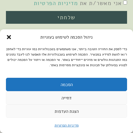
אני מאשר/ת את
מדיניות הפרטיות
שלחתי
ניהול הסכמה לשימוש בעוגיות
כדי לספק את החוויה הטובה ביותר, אנו משתמשים בטכנולוגיות כמו עוגיות כדי לאחסן
ו/או לגשת למידע במכשיר. הסכמה לשימוש בטכנולוגיות אלו תאפשר לנו לעבד נתונים
כמו התנהגות גולשים או מזהים ייחודיים באתר. אי הסכמה או ויתור על הסכמה יכולים
לפגוע בפעולתן של תכונות או פונקציות מסוימות באתר.
2026 © כל הזכויות שמורות למיכל שמיר
פיתוח האתר:
קנטאור
הצהרת נגישות
הסכמה
דחייה
הצגת העדפות
מדיניות הפרטיות