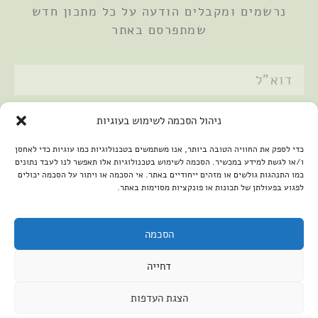
נרשמים ומקבלים הודעה על כל מתכון חדש
שמתפרסם באתר
אני מאשר/ת את
מדיניות הפרטיות
ניהול הסכמה לשימוש בעוגיות
שלחתי
כדי לספק את החוויה הטובה ביותר, אנו משתמשים בטכנולוגיות כמו עוגיות כדי לאחסן
ו/או לגשת למידע במכשיר. הסכמה לשימוש בטכנולוגיות אלו תאפשר לנו לעבד נתונים
כמו התנהגות גולשים או מזהים ייחודיים באתר. אי הסכמה או ויתור על הסכמה יכולים
לפגוע בפעולתן של תכונות או פונקציות מסוימות באתר.
הסכמה
דחייה
2026 © כל הזכויות שמורות למיכל שמיר
פיתוח האתר:
קנטאור
הצגת העדפות
הצהרת נגישות