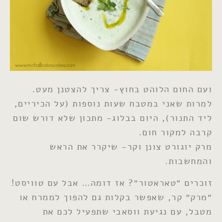
ועם החום הלוהט בחוץ- צריך להצטנן מעט.
למרות שאני במטבח שעות נוספות (על הכיריים,
ליד התנור), היום בבלוג- מתכון שלא דורש שום
קרבה למקור חום.
מרק יוגורט צונן וקר- שיקרר את הראש
והמחשבות.
זוכרים ״טאראטור״? אז דומה… אבל עם טוויסט!
״מרק״ קר, שאפשר בקלות גם להפוך לממרח או
מטבל, עם נגיעת ווסאבי שתפעיל לכם את