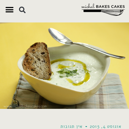
צ'יק צ'ק
ם חשובים
 וקינוחים
 תזונתיים
אוגוסט 4, 2015
אין תגובות