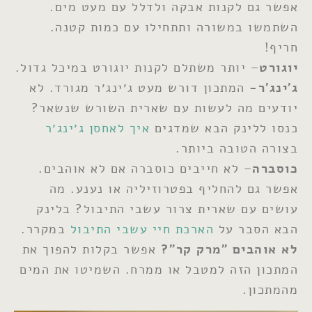
אפשר גם לקנות אבקה ולדלל עם מעט מים.
השתמשו במשורה ותתחילו עם כמות קטנה.
חריף!
יוגורט
– יותר משתלם לקנות יוגורט במיכל גדול.
ג׳ינג׳ר-
המתכון דורש מעט ג׳ינג׳ר מגורד. לא
יודעים מה לעשות עם שארית השורש שנשאר?
כנסו ללינק הבא שמדגים
איך לאחסן ג׳ינג׳ר
בצורה הטובה ביותר.
כוסברה
– לא חייבים כוסברה אם לא אוהבים.
אפשר גם להחליף בפטרוזיליה או נענע. מה
עושים עם שארית צרור עשבי התיבול? בלינק
הבא הסבר על
הארכת חיי עשבי התיבול
במקרר.
לא אוהבים ״מרק קר״?
אפשר בקלות להפוך את
המתכון הזה למטבל או ממרח. השמיטו את המים
מהמתכון.