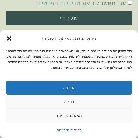
אני מאשר/ת את
מדיניות הפרטיות
שלחתי
ניהול הסכמה לשימוש בעוגיות
כדי לספק את החוויה הטובה ביותר, אנו משתמשים בטכנולוגיות כמו עוגיות כדי לאחסן
ו/או לגשת למידע במכשיר. הסכמה לשימוש בטכנולוגיות אלו תאפשר לנו לעבד נתונים
כמו התנהגות גולשים או מזהים ייחודיים באתר. אי הסכמה או ויתור על הסכמה יכולים
לפגוע בפעולתן של תכונות או פונקציות מסוימות באתר.
2026 © כל הזכויות שמורות למיכל שמיר
פיתוח האתר:
קנטאור
הצהרת נגישות
הסכמה
דחייה
הצגת העדפות
מדיניות הפרטיות