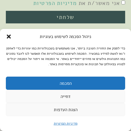
אני מאשר/ת את
מדיניות הפרטיות
שלחתי
ניהול הסכמה לשימוש בעוגיות
כדי לספק את החוויה הטובה ביותר, אנו משתמשים בטכנולוגיות כמו עוגיות כדי לאחסן
ו/או לגשת למידע במכשיר. הסכמה לשימוש בטכנולוגיות אלו תאפשר לנו לעבד נתונים
כמו התנהגות גולשים או מזהים ייחודיים באתר. אי הסכמה או ויתור על הסכמה יכולים
לפגוע בפעולתן של תכונות או פונקציות מסוימות באתר.
2026 © כל הזכויות שמורות למיכל שמיר
פיתוח האתר:
קנטאור
הצהרת נגישות
הסכמה
דחייה
הצגת העדפות
מדיניות הפרטיות