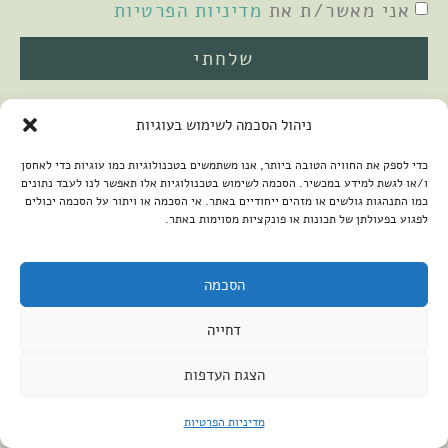
אני מאשר/ת את
מדיניות הפרטיות
שלחתי
ניהול הסכמה לשימוש בעוגיות
כדי לספק את החוויה הטובה ביותר, אנו משתמשים בטכנולוגיות כמו עוגיות כדי לאחסן
ו/או לגשת למידע במכשיר. הסכמה לשימוש בטכנולוגיות אלו תאפשר לנו לעבד נתונים
כמו התנהגות גולשים או מזהים ייחודיים באתר. אי הסכמה או ויתור על הסכמה יכולים
לפגוע בפעולתן של תכונות או פונקציות מסוימות באתר.
2026 © כל הזכויות שמורות למיכל שמיר
פיתוח האתר:
קנטאור
הצהרת נגישות
הסכמה
דחייה
הצגת העדפות
מדיניות הפרטיות