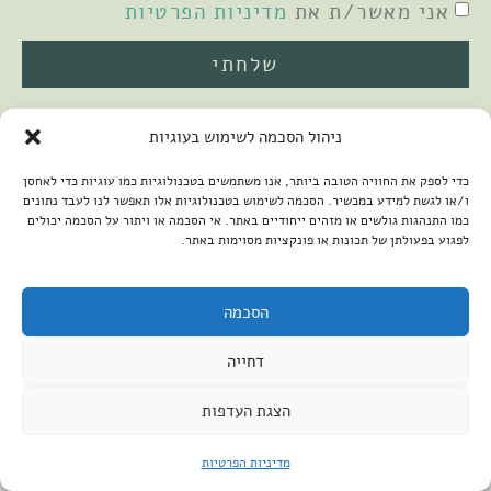
אני מאשר/ת את
מדיניות הפרטיות
שלחתי
ניהול הסכמה לשימוש בעוגיות
כדי לספק את החוויה הטובה ביותר, אנו משתמשים בטכנולוגיות כמו עוגיות כדי לאחסן
ו/או לגשת למידע במכשיר. הסכמה לשימוש בטכנולוגיות אלו תאפשר לנו לעבד נתונים
כמו התנהגות גולשים או מזהים ייחודיים באתר. אי הסכמה או ויתור על הסכמה יכולים
לפגוע בפעולתן של תכונות או פונקציות מסוימות באתר.
2026 © כל הזכויות שמורות למיכל שמיר
פיתוח האתר:
קנטאור
הצהרת נגישות
הסכמה
דחייה
הצגת העדפות
מדיניות הפרטיות